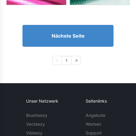
Nächste Seite
1
Unser Netzwerk
Seitenlinks
Brusheezy
Angebote
Vecteezy
Werben
Videezy
Support