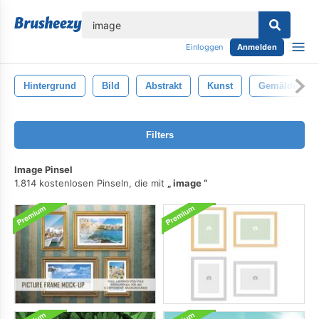
lose
Einloggen
Anmelden
Hintergrund
Bild
Abstrakt
Kunst
Gemälde
Filters
Image Pinsel
1.814 kostenlosen Pinseln, die mit
image