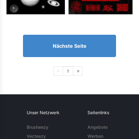
Nächste Seite
1
Unser Netzwerk
Seitenlinks
Brusheezy
Angebote
Vecteezy
Werben