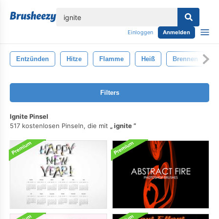
lose
Einloggen
Anmelden
Entzünden
Hitze
Flamme
Heiß
Brennen
F
Filters
Ignite Pinsel
517 kostenlosen Pinseln, die mit
ignite