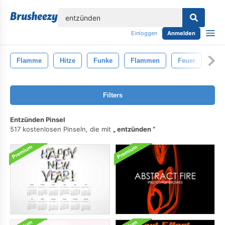
lose
Einloggen
Anmelden
Flamme
Hitze
Funke
Flammen
Feuer
Exp
Filters
Entzünden Pinsel
517 kostenlosen Pinseln, die mit
entzünden