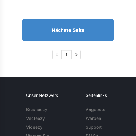
Nächste Seite
1
Unser Netzwerk
Seitenlinks
Brusheezy
Angebote
Vecteezy
Werben
Videezy
Support
Werden Sie
DMCA