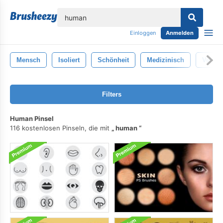
lose
Einloggen
Anmelden
Mensch
Isoliert
Schönheit
Medizinisch
Vektor
Filters
Human Pinsel
116 kostenlosen Pinseln, die mit
human