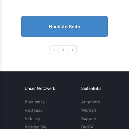
Nächste Seite
1
Unser Netzwerk
Seitenlinks
Brusheezy
Angebote
Vecteezy
Werben
Videezy
Support
Werden Sie
DMCA