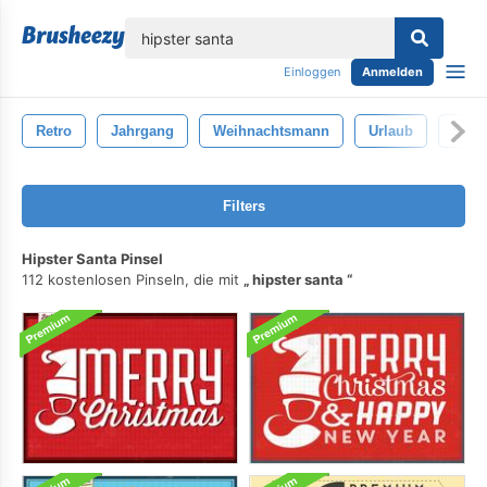
lose
Einloggen
Anmelden
Retro
Jahrgang
Weihnachtsmann
Urlaub
Sam
Filters
Hipster Santa Pinsel
112 kostenlosen Pinseln, die mit
hipster santa