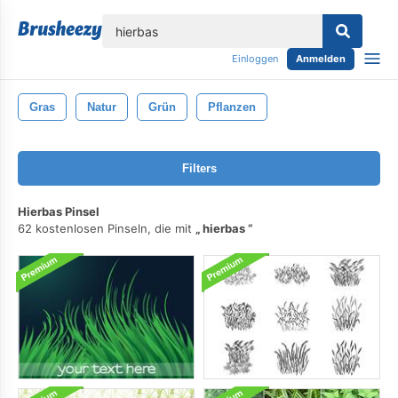
lose
Einloggen
Anmelden
Gras
Natur
Grün
Pflanzen
Filters
Hierbas Pinsel
62 kostenlosen Pinseln, die mit
hierbas