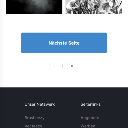
Nächste Seite
1
Unser Netzwerk
Seitenlinks
Brusheezy
Angebote
Vecteezy
Werben