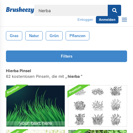
lose
Einloggen
Anmelden
Gras
Natur
Grün
Pflanzen
Filters
Hierba Pinsel
62 kostenlosen Pinseln, die mit
hierba