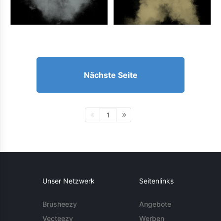
Nächste Seite
1
Unser Netzwerk
Seitenlinks
Brusheezy
Angebote
Vecteezy
Werben