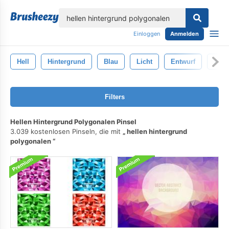
lose
Einloggen
Anmelden
Hell
Hintergrund
Blau
Licht
Entwurf
Abst
Filters
Hellen Hintergrund Polygonalen Pinsel
3.039 kostenlosen Pinseln, die mit
hellen hintergrund
polygonalen