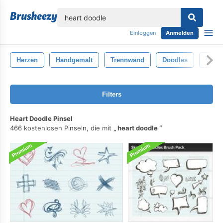
lose
Einloggen
Anmelden
Herzen
Handgemalt
Trennwand
Doodles
Vekto
Filters
Heart Doodle Pinsel
466 kostenlosen Pinseln, die mit
heart doodle