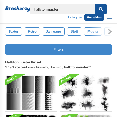
lose
Einloggen
Anmelden
Textur
Retro
Jahrgang
Stoff
Muster
Hinte
Filters
Halbtonmuster Pinsel
1.490 kostenlosen Pinseln, die mit
halbtonmuster