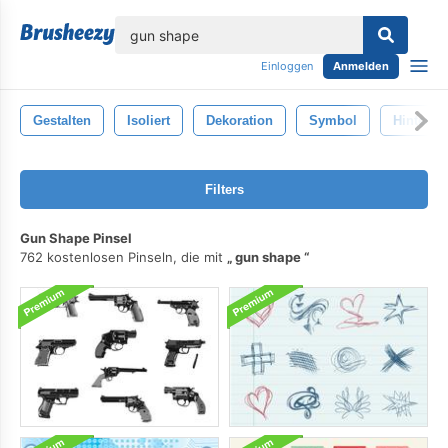
lose
Einloggen
Anmelden
Gestalten
Isoliert
Dekoration
Symbol
Hintergr
Filters
Gun Shape Pinsel
762 kostenlosen Pinseln, die mit
gun shape