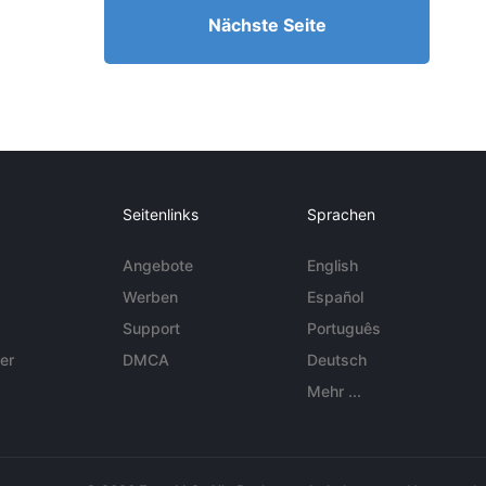
Nächste Seite
Seitenlinks
Sprachen
Angebote
English
Werben
Español
Support
Português
er
DMCA
Deutsch
Mehr ...