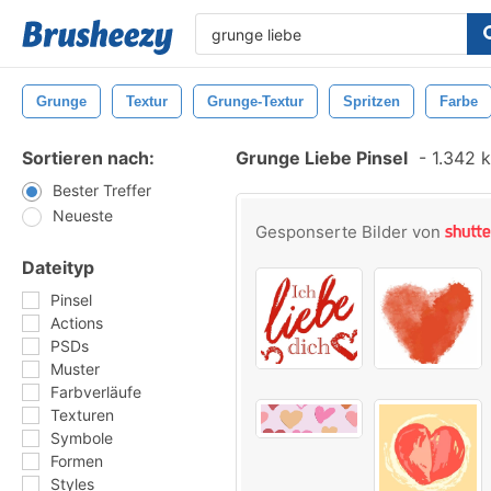
Grunge
Textur
Grunge-Textur
Spritzen
Farbe
Sortieren nach:
Grunge Liebe Pinsel
-
1.342 k
Bester Treffer
Neueste
Gesponserte Bilder von
Dateityp
Pinsel
Actions
PSDs
Muster
Farbverläufe
Texturen
Symbole
Formen
Styles