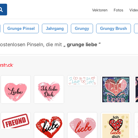
Vektoren
Fotos
Vide
Grunge Pinsel
Jahrgang
Grungy
Grungy Brush
ostenlosen Pinseln, die mit
grunge liebe