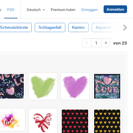
Anmelden
o
PSD
Deutsch
Premium holen
Einloggen
Schmutzbürste
Schlaganfall
Kanten
Aquarell
Bode
von 25
1