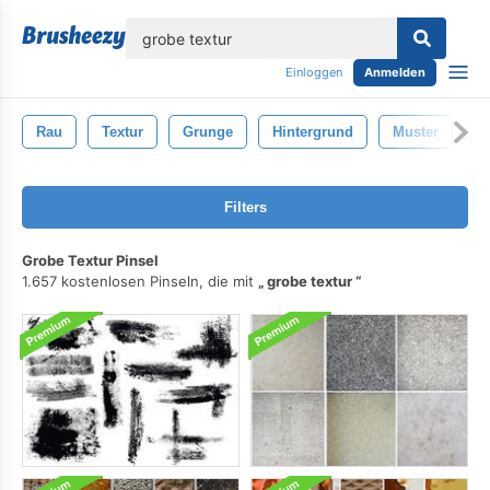
lose
Einloggen
Anmelden
Rau
Textur
Grunge
Hintergrund
Muster
J
Filters
Grobe Textur Pinsel
1.657 kostenlosen Pinseln, die mit
grobe textur