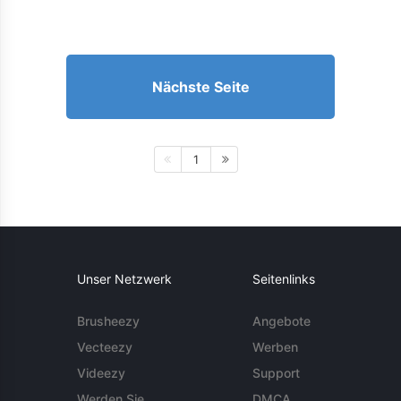
Nächste Seite
1
Unser Netzwerk
Seitenlinks
Brusheezy
Angebote
Vecteezy
Werben
Videezy
Support
Werden Sie
DMCA