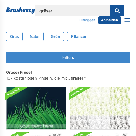
lose
Einloggen
Anmelden
Gras
Natur
Grün
Pflanzen
Filters
Gräser Pinsel
107 kostenlosen Pinseln, die mit
gräser