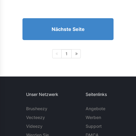
Nächste Seite
1
Unser Netzwerk
Seitenlinks
Brusheezy
Angebote
Vecteezy
Werben
Videezy
Support
Werden Sie
DMCA