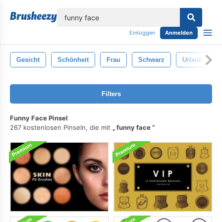
lose
Einloggen
Anmelden
Gesicht
Schönheit
Frau
Schwarz
Urlaub
Filters
Funny Face Pinsel
267 kostenlosen Pinseln, die mit
funny face