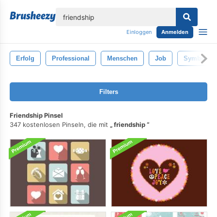
lose
Einloggen
Anmelden
Erfolg
Professional
Menschen
Job
Symbol
Filters
Friendship Pinsel
347 kostenlosen Pinseln, die mit
friendship