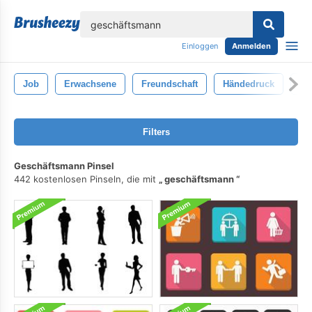
lose
Einloggen
Anmelden
Job
Erwachsene
Freundschaft
Händedruck
Un
Filters
Geschäftsmann Pinsel
442 kostenlosen Pinseln, die mit
geschäftsmann