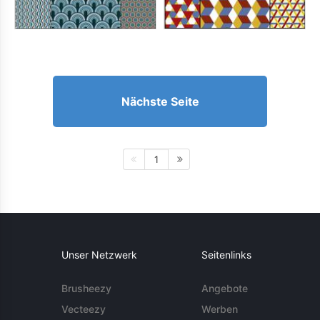
Nächste Seite
1
Unser Netzwerk
Seitenlinks
Brusheezy
Angebote
Vecteezy
Werben