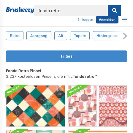
lose
Einloggen
Anmelden
Retro
Jahrgang
Alt
Tapete
Hintergrund
N
Filters
Fondo Retro Pinsel
3.237 kostenlosen Pinseln, die mit
fondo retro