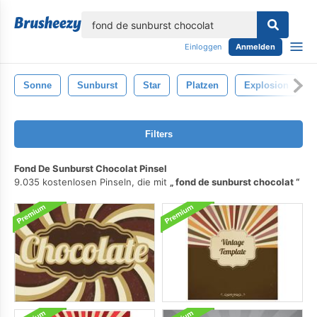
lose
Einloggen
Anmelden
Sonne
Sunburst
Star
Platzen
Explosion
Filters
Fond De Sunburst Chocolat Pinsel
9.035 kostenlosen Pinseln, die mit
fond de sunburst chocolat