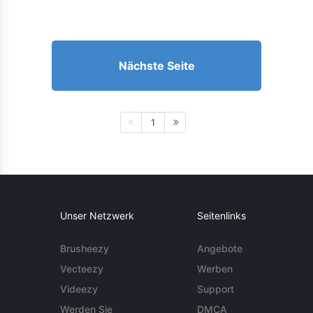
Nächste Seite
1
Unser Netzwerk
Seitenlinks
Brusheezy
Angebote
Vecteezy
Werben
Videezy
Support
Werden Sie
DMCA