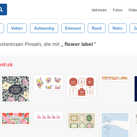
Vektoren
Fotos
Vide
Vektor
Aufwendig
Element
Rand
Retro
J
stenlosen Pinseln, die mit
flower label