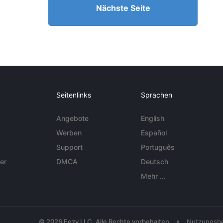
Nächste Seite
Seitenlinks
Sprachen
Angebote
English
Werben
Español
Support
Português
er
DMCA
Deutsch
Mehr ...
•
© 2026 Eezy LLC. Alle Rechte vorbehalten
Nutzungsb