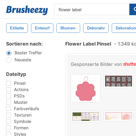
Etikette
Entwurf
Blumen-
Dekorativ
Dekoration
Sortieren nach:
Flower Label Pinsel
-
1.349 ko
Bester Treffer
Neueste
Gesponserte Bilder von
Dateityp
Pinsel
Actions
PSDs
Muster
Farbverläufe
Texturen
Symbole
Formen
Styles