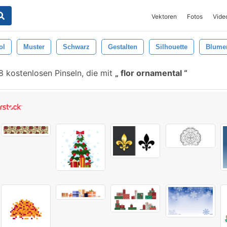
Vektoren
Fotos
Vide
ol
Muster
Schwarz
Gestalten
Silhouette
Blume
8 kostenlosen Pinseln, die mit
flor ornamental