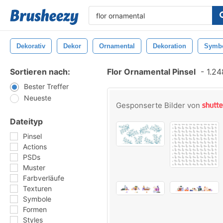
Dekorativ
Dekor
Ornamental
Dekoration
Symb
Sortieren nach:
Flor Ornamental Pinsel
-
1.24
Bester Treffer
Neueste
Gesponserte Bilder von
Dateityp
Pinsel
Actions
PSDs
Muster
Farbverläufe
Texturen
Symbole
Formen
Styles