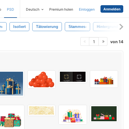
Anmelden
o
PSD
Deutsch
Premium holen
Einloggen
n-
Isoliert
Tätowierung
Stammes-
Hintergrund
von 14
1