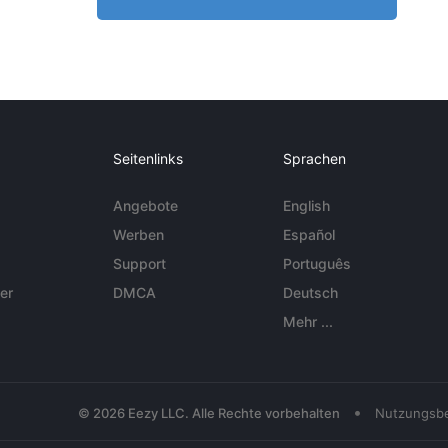
Seitenlinks
Sprachen
Angebote
English
Werben
Español
Support
Português
er
DMCA
Deutsch
Mehr ...
•
© 2026 Eezy LLC. Alle Rechte vorbehalten
Nutzungsb