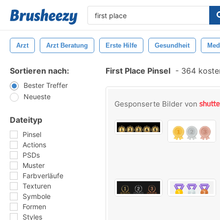
Arzt
Arzt Beratung
Erste Hilfe
Gesundheit
Med
Sortieren nach:
First Place Pinsel
-
364 kosten
Bester Treffer
Neueste
Gesponserte Bilder von
Dateityp
Pinsel
Actions
PSDs
Muster
Farbverläufe
Texturen
Symbole
Formen
Styles