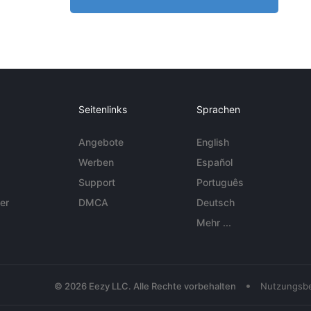
Seitenlinks
Sprachen
Angebote
English
Werben
Español
Support
Português
er
DMCA
Deutsch
Mehr ...
•
© 2026 Eezy LLC. Alle Rechte vorbehalten
Nutzungsb