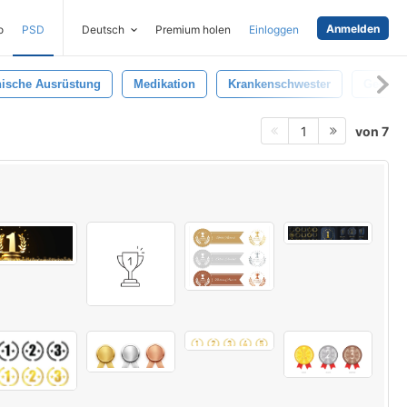
Anmelden
o
PSD
Deutsch
Premium holen
Einloggen
nische Ausrüstung
Medikation
Krankenschwester
Geduld
von 7
1