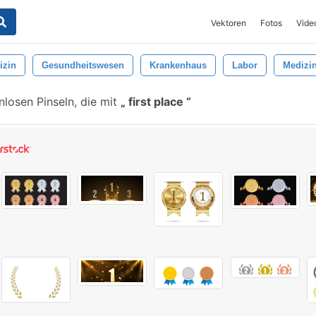
Vektoren
Fotos
Vide
izin
Gesundheitswesen
Krankenhaus
Labor
Medizi
losen Pinseln, die mit
first place