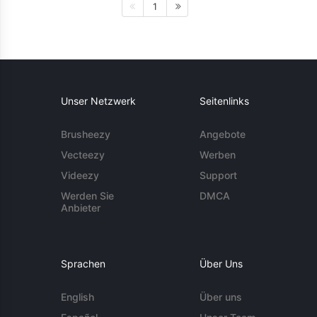
1
Unser Netzwerk
Seitenlinks
Brusheezy
Angebote
Vecteezy
Werben
Videezy
Support
Werden Sie
DMCA
Anbieter
Sprachen
Über Uns
English
Über uns