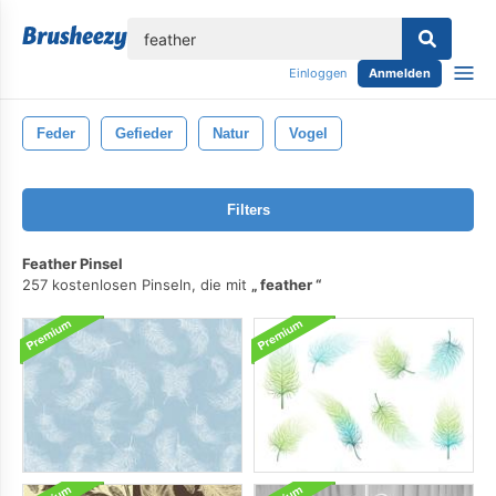
lose
Einloggen
Anmelden
Feder
Gefieder
Natur
Vogel
Filters
Feather Pinsel
257 kostenlosen Pinseln, die mit
feather