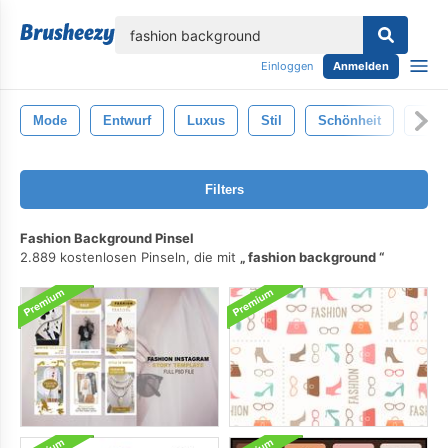
lose
Einloggen
Anmelden
Mode
Entwurf
Luxus
Stil
Schönheit
Weiß
Filters
Fashion Background Pinsel
2.889 kostenlosen Pinseln, die mit
fashion background