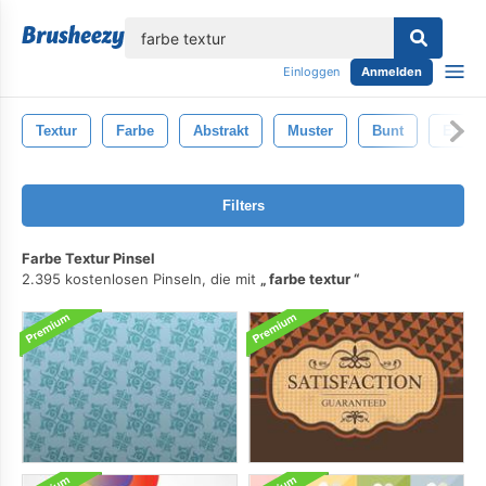
lose
Einloggen
Anmelden
Textur
Farbe
Abstrakt
Muster
Bunt
Entwu
Filters
Farbe Textur Pinsel
2.395 kostenlosen Pinseln, die mit
farbe textur