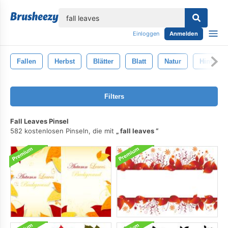
lose
Einloggen
Anmelden
Fallen
Herbst
Blätter
Blatt
Natur
Hintergr
Filters
Fall Leaves Pinsel
582 kostenlosen Pinseln, die mit
fall leaves