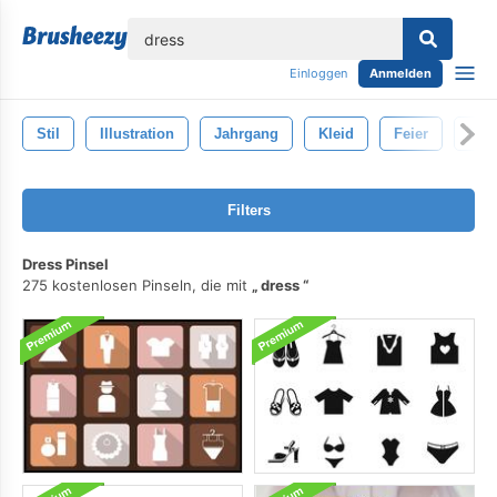
lose
Einloggen
Anmelden
Stil
Illustration
Jahrgang
Kleid
Feier
Mod
Filters
Dress Pinsel
275 kostenlosen Pinseln, die mit
dress