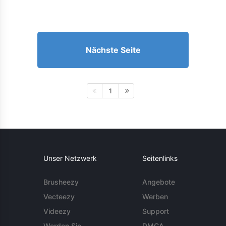
Nächste Seite
1
Unser Netzwerk
Seitenlinks
Brusheezy
Angebote
Vecteezy
Werben
Videezy
Support
Werden Sie
DMCA