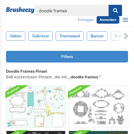
lose
Einloggen
Anmelden
Vektor
Gekritzel
Trennwand
Banner
Rahmen
Filters
Doodle Frames Pinsel
648 kostenlosen Pinseln, die mit
doodle frames