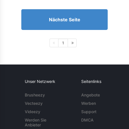
Nächste Seite
1
Unser Netzwerk
Seitenlinks
Brusheezy
Angebote
Vecteezy
Werben
Videezy
Support
Werden Sie
DMCA
Anbieter