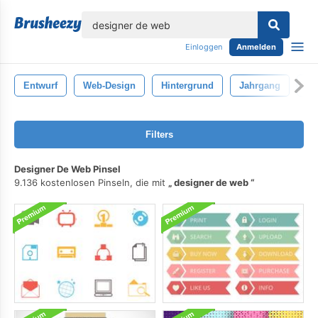
lose
Einloggen
Anmelden
Entwurf
Web-Design
Hintergrund
Jahrgang
Mu
Filters
Designer De Web Pinsel
9.136 kostenlosen Pinseln, die mit
designer de web