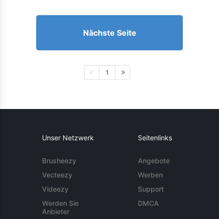
Nächste Seite
1
Unser Netzwerk
Seitenlinks
Brusheezy
Angebote
Vecteezy
Werben
Videezy
Support
Werden Sie
DMCA
Anbieter