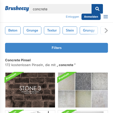
lose
Einloggen
Anmelden
Beton
Grunge
Textur
Stein
Grungy
Rissi
Filters
Concrete Pinsel
172 kostenlosen Pinseln, die mit
concrete