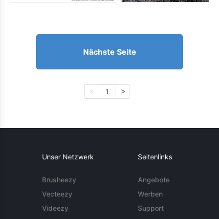
Nächste Seite
1
Unser Netzwerk
Seitenlinks
Brusheezy
Angebote
Vecteezy
Werben
Videezy
Support