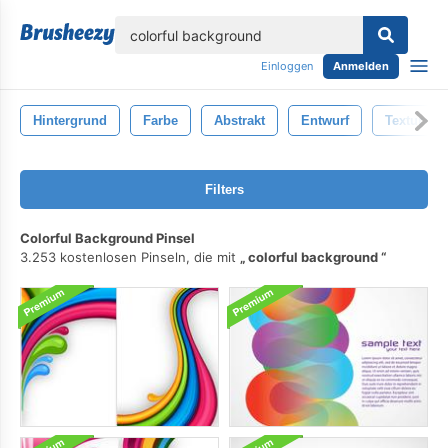
lose
Einloggen
Anmelden
Hintergrund
Farbe
Abstrakt
Entwurf
Textur
Filters
Colorful Background Pinsel
3.253 kostenlosen Pinseln, die mit
colorful background