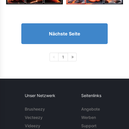
Nächste Seite
1
Unser Netzwerk
Seitenlinks
Brusheezy
Angebote
Vecteezy
Werben
Videezy
Support