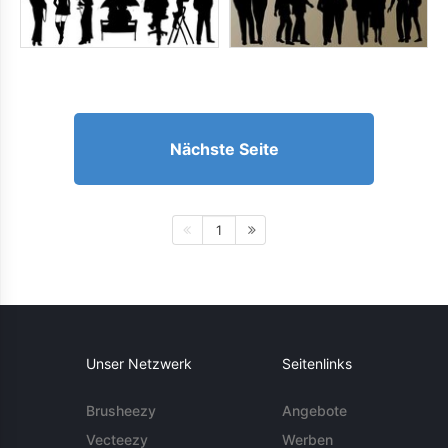
Nächste Seite
1
Unser Netzwerk
Seitenlinks
Brusheezy
Angebote
Vecteezy
Werben