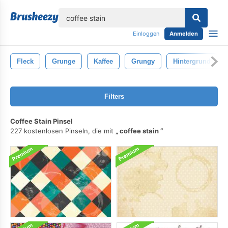
lose
Einloggen
Anmelden
Fleck
Grunge
Kaffee
Grungy
Hintergrund
Filters
Coffee Stain Pinsel
227 kostenlosen Pinseln, die mit
coffee stain