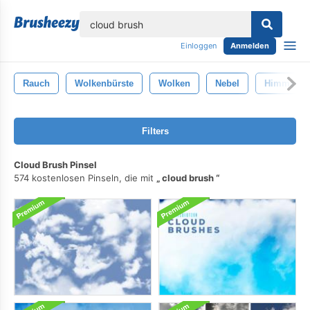
lose
Einloggen
Anmelden
Rauch
Wolkenbürste
Wolken
Nebel
Himmel
Filters
Cloud Brush Pinsel
574 kostenlosen Pinseln, die mit
cloud brush