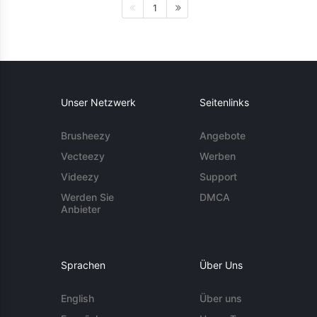
1
Unser Netzwerk
Seitenlinks
Brusheezy
Angebote
Vecteezy
Werben
Videezy
Support
Werden Sie
DMCA
Anbieter
Sprachen
Über Uns
English
Über uns