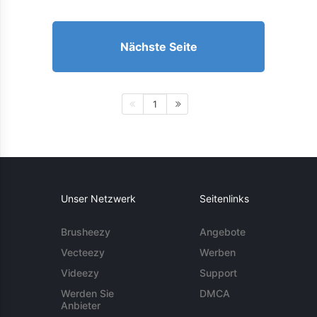
Nächste Seite
1
Unser Netzwerk
Seitenlinks
Brusheezy
Angebote
Vecteezy
Werben
Videezy
Support
Werden Sie
DMCA
Anbieter