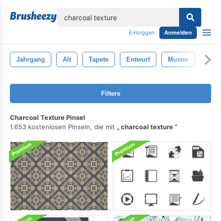
lose
Einloggen
Anmelden
Jahrgang
Alt
Tapete
Entwurf
Muster
Riss
Filters
Charcoal Texture Pinsel
1.653 kostenlosen Pinseln, die mit
charcoal texture