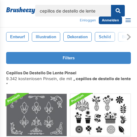
lose
Einloggen
Anmelden
Entwurf
Illustration
Dekoration
Schild
Bürsten
Filters
Cepillos De Destello De Lente Pinsel
9.342 kostenlosen Pinseln, die mit
cepillos de destello de lente