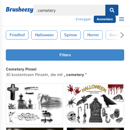
lose
Einloggen
Anmelden
Friedhof
Halloween
Spinne
Horror
Geist
Filters
Cemetery Pinsel
30 kostenlosen Pinseln, die mit
cemetery