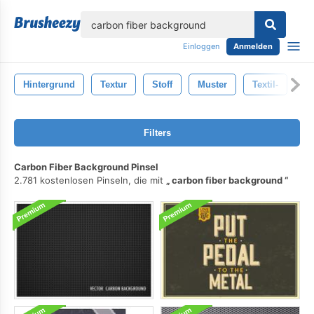
lose
Einloggen
Anmelden
Hintergrund
Textur
Stoff
Muster
Textil-
An
Filters
Carbon Fiber Background Pinsel
2.781 kostenlosen Pinseln, die mit
carbon fiber background