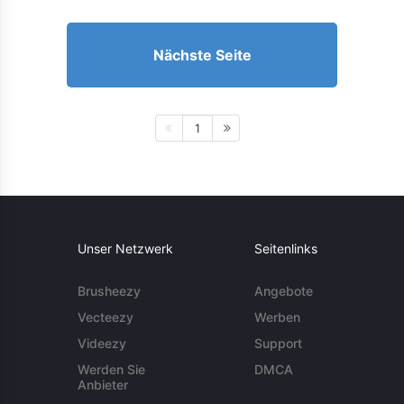
Nächste Seite
1
Unser Netzwerk
Seitenlinks
Brusheezy
Angebote
Vecteezy
Werben
Videezy
Support
Werden Sie
DMCA
Anbieter