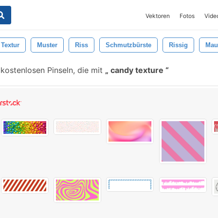
Vektoren
Fotos
Vide
Textur
Muster
Riss
Schmutzbürste
Rissig
Mau
kostenlosen Pinseln, die mit
candy texture