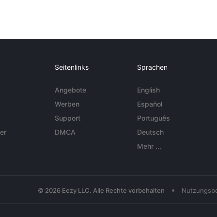
Seitenlinks
Sprachen
Angebote
English
Werben
Español
Support
Português
er
DMCA
Deutsch
Mehr ...
•
© 2026 Eezy LLC. Alle Rechte vorbehalten
Nutzungsb