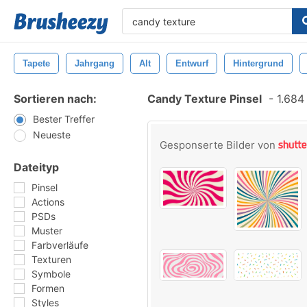
Tapete
Jahrgang
Alt
Entwurf
Hintergrund
Sortieren nach:
Candy Texture Pinsel
-
1.684 
Bester Treffer
Neueste
Gesponserte Bilder von
Dateityp
Pinsel
Actions
PSDs
Muster
Farbverläufe
Texturen
Symbole
Formen
Styles