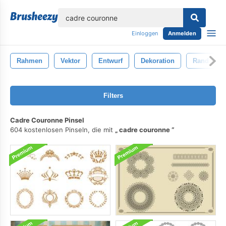
lose
Einloggen
Anmelden
Rahmen
Vektor
Entwurf
Dekoration
Rand
Filters
Cadre Couronne Pinsel
604 kostenlosen Pinseln, die mit
cadre couronne