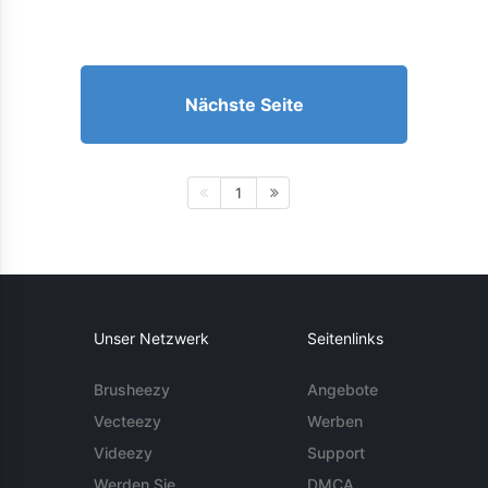
Nächste Seite
1
Unser Netzwerk
Seitenlinks
Brusheezy
Angebote
Vecteezy
Werben
Videezy
Support
Werden Sie
DMCA