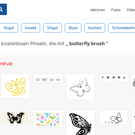
Vektoren
Fotos
Vide
Vogel
Insekt
Vögel
Bunt
Isoliert
Schmetterli
 kostenlosen Pinseln, die mit
butterfly brush