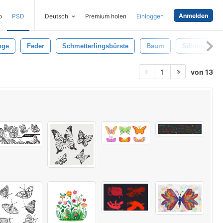
Anmelden
o
PSD
Deutsch
Premium holen
Einloggen
nge
Feder
Schmetterlingsbürste
Baum
Silhouette
von 13
1