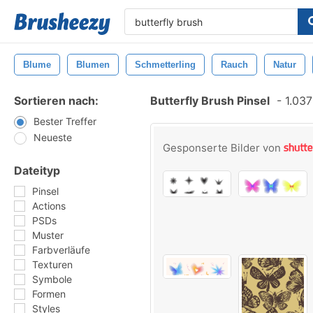
Blume
Blumen
Schmetterling
Rauch
Natur
Sortieren nach:
Butterfly Brush Pinsel
-
1.037
Bester Treffer
Neueste
Gesponserte Bilder von
Dateityp
Pinsel
Actions
PSDs
Muster
Farbverläufe
Texturen
Symbole
Formen
Styles