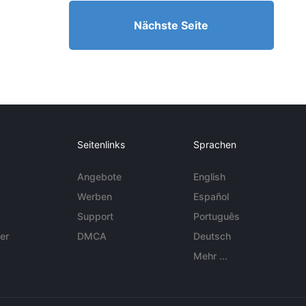
Nächste Seite
Seitenlinks
Sprachen
Angebote
English
Werben
Español
Support
Português
er
DMCA
Deutsch
Mehr ...