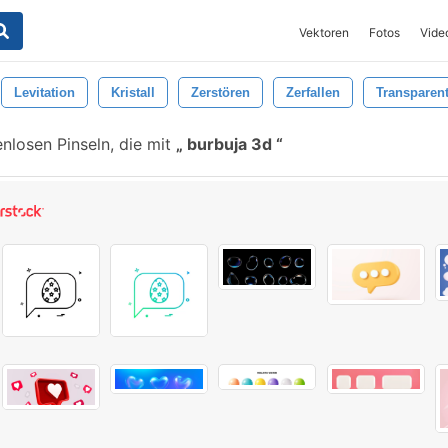
Vektoren
Fotos
Vide
Levitation
Kristall
Zerstören
Zerfallen
Transparen
nlosen Pinseln, die mit
burbuja 3d