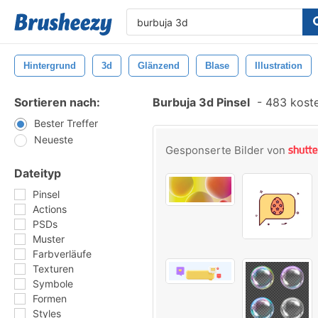
Hintergrund
3d
Glänzend
Blase
Illustration
Sortieren nach:
Burbuja 3d Pinsel
-
483 koste
Bester Treffer
Neueste
Gesponserte Bilder von
Dateityp
Pinsel
Actions
PSDs
Muster
Farbverläufe
Texturen
Symbole
Formen
Styles