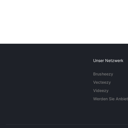
Unser Netzwerk
Brusheezy
Vecteezy
Videezy
Werden Sie Anbiet