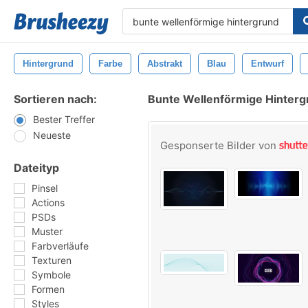
Hintergrund
Farbe
Abstrakt
Blau
Entwurf
Sortieren nach:
Bunte Wellenförmige Hinterg
Bester Treffer
Neueste
Gesponserte Bilder von
Dateityp
Pinsel
Actions
PSDs
Muster
Farbverläufe
Texturen
Symbole
Formen
Styles