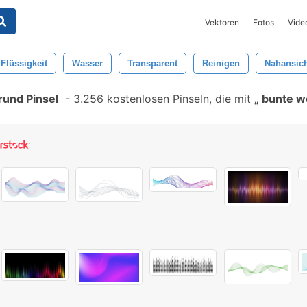
Vektoren
Fotos
Vide
Flüssigkeit
Wasser
Transparent
Reinigen
Nahansic
rund Pinsel
-
3.256 kostenlosen Pinseln, die mit
bunte we