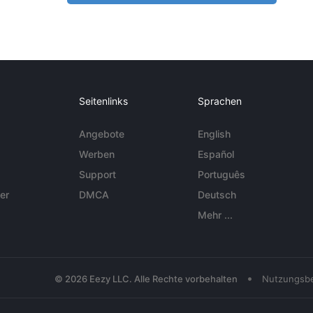
Seitenlinks
Sprachen
Angebote
English
Werben
Español
Support
Português
er
DMCA
Deutsch
Mehr ...
•
© 2026 Eezy LLC. Alle Rechte vorbehalten
Nutzungsb