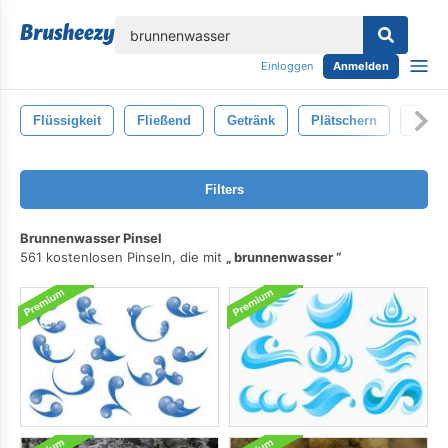
lose
Einloggen
Anmelden
Flüssigkeit
Fließend
Getränk
Plätschern
Nass
Filters
Brunnenwasser Pinsel
561 kostenlosen Pinseln, die mit
brunnenwasser