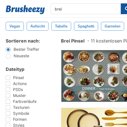
Vegan
Aufsicht
Tabelle
Spaghetti
Garnelen
Sortieren nach:
Brei Pinsel
-
11 kostenlosen Pi
Bester Treffer
Neueste
Dateityp
Pinsel
Actions
PSDs
Muster
Farbverläufe
Texturen
Symbole
Formen
Styles