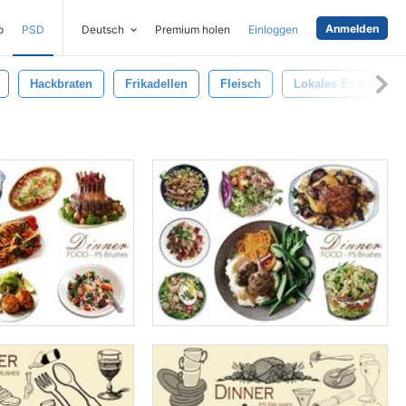
Anmelden
o
PSD
Deutsch
Premium holen
Einloggen
Hackbraten
Frikadellen
Fleisch
Lokales Essen