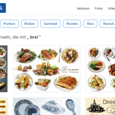
Vektoren
Fotos
Vide
Portion
Rollen
Geröstet
Risotto
Reis
Ravioli
nseln, die mit
brei